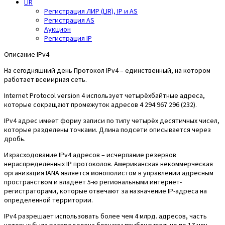
LIR
Регистрация ЛИР (LIR), IP и AS
Регистрация AS
Аукцион
Регистрация IP
Описание IPv4
На сегодняшний день Протокол IPv4 – единственный, на котором
работает всемирная сеть.
Internet Protocol version 4 использует четырёхбайтные адреса,
которые сокращают промежуток адресов 4 294 967 296 (232).
IPv4 адрес имеет форму записи по типу четырёх десятичных чисел,
которые разделены точками. Длина подсети описывается через
дробь.
Израсходование IPv4 адресов – исчерпание резервов
нераспределённых IP протоколов. Американская некоммерческая
организация IANA является монополистом в управлении адресным
пространством и владеет 5-ю региональными интернет-
регистраторами, которые отвечают за назначение IP-адреса на
определенной территории.
IPv4 разрешает использовать более чем 4 млрд. адресов, часть
которых была распределена блоками приблизительно по 17 млн.