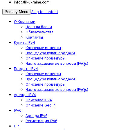
info@lir-ukraine.com
Skip to content
Primary Menu
О Компании
Цены на блоки
Обязательства
Контакты
Купить IPv4
Ключевые моменты
Процедура купли-продажи
Описание процедуры
Часто задаваемые вопросы (FAQs)
Продать IPv4
Ключевые моменты
Процедура купли-продажи
Описание процедуры
Часто задаваемые вопросы (FAQs)
Аренда IPV4
Описание IPv4
Описание GeoIP
IPv6
Аренда IPv6
Регистрация IPv6
LIR