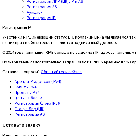
Регистрация ЛИР (LIR), IP и AS
Регистрация AS
Аукцион
Регистрация IP
Регистрация IP
Участники RIPE имеюющии статус LIR. Компании LIR (а мы являемся 
наших прав и обязательств является подписанный договор.
С 2014 года копмпания RIPE больше не выделяет IP- адреса конечным
Пользователи самостоятельно запрашивают в RIPE через нас IPv6 ад
Остались вопросы?
Обращайтесь сейчас
.
Аренда IP адресов (IPv4)
Купить IPv4
Продать IPv4
Цены на блоки
Регистрация блока IPv6
Статус Лир (LIR)
Регистрация AS
Оставьте заявку
Ваше имя (обязательно)