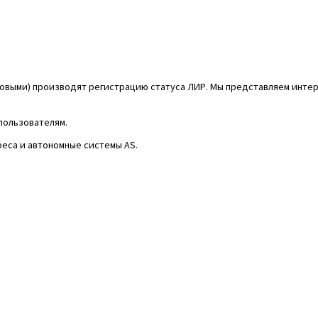
таковыми) производят регистрацию статуса ЛИР. Мы представляем инте
 пользователям.
реса и автономные системы AS.