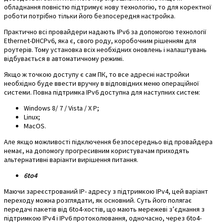
обладнання повністю підтримує нову технологію, то для коректної
роботи потрібно тільки його безпосередня настройка.
Практично всі провайдери надають IPv6 за допомогою технології
Ethernet-DHCPv6, яка є, свого роду, коробочним рішенням для
роутерів. Тому установка всіх необхідних оновлень і налаштувань
відбувається в автоматичному режимі.
Якщо ж точкою доступу є сам ПК, то все адресні настройки
необхідно буде ввести вручну в відповідних меню операційної
системи. Повна підтримка IPv6 доступна для наступних систем:
Windows
8/
7
/ Vista / X
Р;
Linux;
MacOS.
Але якщо можливості підключення безпосередньо від провайдера
немає, на допомогу прогресивним користувачам приходять
альтернативні варіанти вирішення питання.
6to4
Маючи зареєстрований IP- адресу з підтримкою IPv4, цей варіант
переходу можна розглядати, як основний. Суть його полягає
передачі пакетів від 6to4-хостів, що мають мережеві з’єднання з
підтримкою IPv4 і IPv6 протоколювання, одночасно, через 6to4-