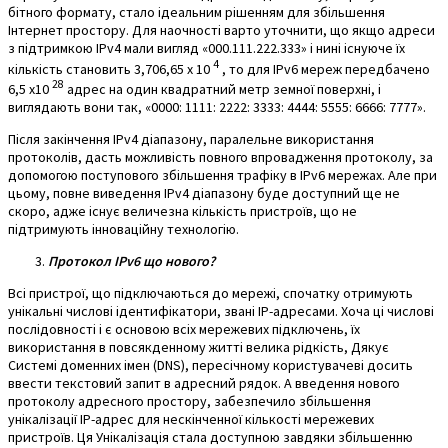
бітного формату, стало ідеальним рішенням для збільшення
Інтернет простору. Для наочності варто уточнити, що якщо адреси
з підтримкою IPv4 мали вигляд «000.111.222.333» і нині існуюче їх
4
кількість становить 3,706,65 x 10
, то для IPv6 мереж передбачено
28
6,5 х10
адрес на один квадратний метр земної поверхні, і
виглядають вони так, «0000: 1111: 2222: 3333: 4444: 5555: 6666: 7777».
Після закінчення IPv4 діапазону, паралельне використання
протоколів, дасть можливість повного впровадження протоколу, за
допомогою поступового збільшення трафіку в IPv6 мережах. Але при
цьому, повне виведення IPv4 діапазону буде доступний ще не
скоро, адже існує величезна кількість пристроїв, що не
підтримують інноваційну технологію.
Протокол IPv6 що нового?
Всі пристрої, що підключаються до мережі, спочатку отримують
унікальні числові ідентифікатори, звані IP-адресами. Хоча ці числові
послідовності і є основою всіх мережевих підключень, їх
використання в повсякденному житті велика рідкість, Дякує
Системі доменних імен (DNS), пересічному користувачеві досить
ввести текстовий запит в адресний рядок. А введення нового
протоколу адресного простору, забезпечило збільшення
унікалізації IP-адрес для нескінченної кількості мережевих
пристроїв. Ця Унікалізація стала доступною завдяки збільшенню