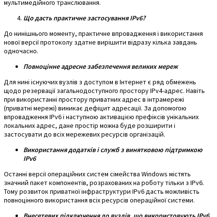
мультимедійного транслювання.
Що дасть практичне застосування IPv6?
До нинішнього моменту, практичне впровадження і використання
нової версії протоколу здатне вирішити відразу кілька завдань
одночасно.
Повноцінне адресне забезпечення великих мереж
Для нині існуючих вузлів з доступом в Інтернет є ряд обмежень
щодо резервації загальнодоступного простору IPv4-адрес. Навіть
при використанні простору приватних адрес в інтрамережі
(приватні мережі) виникає дефіцит адресації. За допомогою
впровадження IPv6 і наступною активацією префіксів унікальних
локальних адрес, дане простір можна буде розширити і
застосувати до всіх мережевих ресурсів організацій.
Використання додатків і служб з винятковою підтримкою
IPv6
Останні версії операційних систем сімейства
Windows
містять
значний пакет компонентів, розрахованих на роботу тільки з IPv6.
Тому розвиток приватної інфраструктури IPv6 дасть можливість
повноцінного використання всіх ресурсів операційної системи.
Внесетевих підключення до вузлів, що використовують IPv6