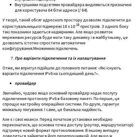
Внутрішніми подсетями провайдера виділяються призначені
для користувача 64 бітні адреси (/ 64).
У теорії, такий обсяг адресного простору дозволяє підключити до
18
користувальницької підмережі 18 x 10
пристроїв. З одного боку
такі показники здаються надмірними. Але якщо розвиток
мережевих ресурсів буде мати таку динаміку і в майбутньому, це
дозволить істотно спростити автоматичне
конфігурування.Множинних підключень.
Про варіанти підключення та їх налаштування
Отже, ми впритул підійшли до головного питання: «Які існують
варіанти підключення IPv6 на сьогоднішній день?».
провайдер
Звичайно, чудово якщо основний провайдер надає послугу
підключення протоколу IPv6 в базовому пакеті. По-перше, це
спрощує настройку операційної системи. По-друге, гарантує
мінімальну пінгування. І саме, це банальна надійність.
Але є і свої нюанси. Перед початком установки необхідно
переконатися, що основна точка доступу (роутер, маршрутизатор)
підтримує новий формат протоколювання. В іншому випадку
доведеться зайнятися його перепрошивкой. Але якщо ж