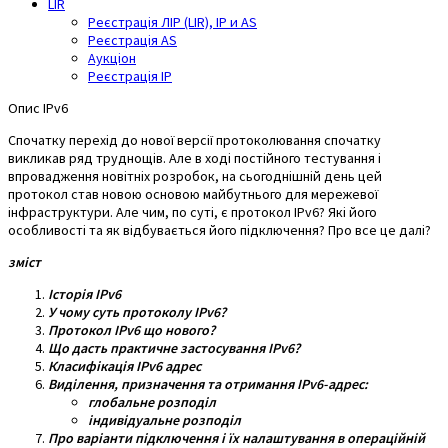
LIR
Реєстрація ЛІР (LIR), IP и AS
Реєстрація AS
Аукціон
Реєстрація IP
Опис IPv6
Спочатку перехід до нової версії протоколювання спочатку
викликав ряд труднощів. Але в ході постійного тестування і
впровадження новітніх розробок, на сьогоднішній день цей
протокол став новою основою майбутнього для мережевої
інфраструктури. Але чим, по суті, є протокол IPv6? Які його
особливості та як відбувається його підключення? Про все це далі?
зміст
Історія IPv6
У чому суть протоколу IPv6?
Протокол IPv6 що нового?
Що дасть практичне застосування IPv6?
Класифікація IPv6 адрес
Виділення, призначення та отримання IPv6-адрес:
глобальне розподіл
індивідуальне розподіл
Про варіанти підключення і їх налаштування в операційній