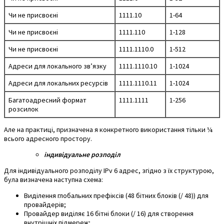
Чи не присвоєні
1111.10
1-64
Чи не присвоєні
1111.110
1-128
Чи не присвоєні
1111.1110.0
1-512
Адреси для локального зв’язку
1111.1110.10
1-1024
Адреси для локальних ресурсів
1111.1110.11
1-1024
Багатоадресний формат
1111.1111
1-256
розсилок
Але на практиці, призначена я конкретного використання тільки ¼
всього адресного простору.
індивідуальне розподіл
Для індивідуального розподілу
IPv
6 адрес, згідно з їх структурою,
була визначена наступна схема:
Виділення глобальних префіксів (48 бітних блоків (/ 48)) для
провайдерів;
Провайдер виділяє 16 бітні блоки (/ 16) для створення
внутрішніх підмереж;