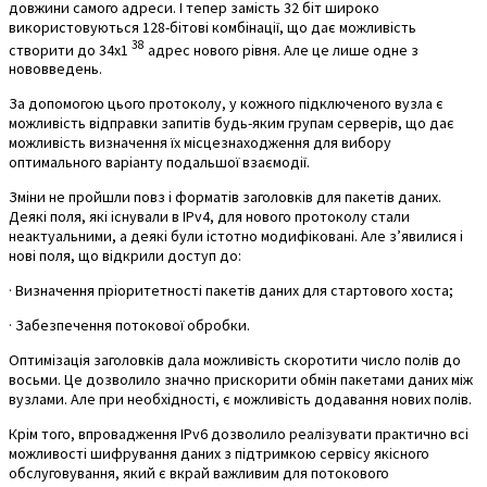
довжини самого адреси. І тепер замість 32 біт широко
використовуються 128-бітові комбінації, що дає можливість
38
створити до 34х1
адрес нового рівня. Але це лише одне з
нововведень.
За допомогою цього протоколу, у кожного підключеного вузла є
можливість відправки запитів будь-яким групам серверів, що дає
можливість визначення їх місцезнаходження для вибору
оптимального варіанту подальшої взаємодії.
Зміни не пройшли повз і форматів заголовків для пакетів даних.
Деякі поля, які існували в IPv4, для нового протоколу стали
неактуальними, а деякі були істотно модифіковані. Але з’явилися і
нові поля, що відкрили доступ до:
· Визначення пріоритетності пакетів даних для стартового хоста;
· Забезпечення потокової обробки.
Оптимізація заголовків дала можливість скоротити число полів до
восьми. Це дозволило значно прискорити обмін пакетами даних між
вузлами. Але при необхідності, є можливість додавання нових полів.
Крім того, впровадження IPv6 дозволило реалізувати практично всі
можливості шифрування даних з підтримкою сервісу якісного
обслуговування, який є вкрай важливим для потокового