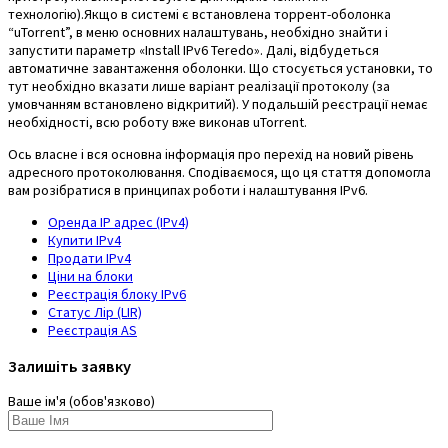
технологію).Якщо в системі є встановлена ​​торрент-оболонка
“uTorrent”, в меню основних налаштувань, необхідно знайти і
запустити параметр «Install IPv6 Teredo». Далі, відбудеться
автоматичне завантаження оболонки. Що стосується установки, то
тут необхідно вказати лише варіант реалізації протоколу (за
умовчанням встановлено відкритий). У подальшій реєстрації немає
необхідності, всю роботу вже виконав uTorrent.
Ось власне і вся основна інформація про перехід на новий рівень
адресного протоколювання. Сподіваємося, що ця стаття допомогла
вам розібратися в принципах роботи і налаштування IPv6.
Оренда IP адрес (IPv4)
Купити IPv4
Продати IPv4
Ціни на блоки
Реєстрація блоку IPv6
Статус Лір (LIR)
Реєстрація AS
Залишіть заявку
Ваше ім'я (обов'язково)