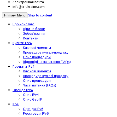
Электронная почта
info@lir-ukraine.com
Skip to content
Primary Menu
Про компанію
Ціни на блоки
Зобов’язання
Контакти
Купити IPv4
Ключові моменти
Процедура купівлі-продажу
Опис процедури
Відповіді на запитання (FAQs)
Продати IPv4
Ключові моменти
Процедура купівлі-продажу
Опис процедури
Часті питання (FAQs)
Оренда IPV4
Опис IPv4
Опис Geo IP
IPv6
Оренда IPv6
Реєстрація IPv6