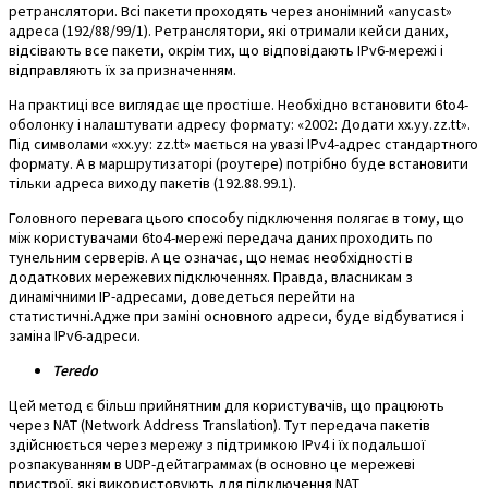
ретранслятори. Всі пакети проходять через анонімний «anycast»
адреса (192/88/99/1). Ретранслятори, які отримали кейси даних,
відсівають все пакети, окрім тих, що відповідають IPv6-мережі і
відправляють їх за призначенням.
На практиці все виглядає ще простіше. Необхідно встановити 6to4-
оболонку і налаштувати адресу формату: «2002: Додати xx.yy.zz.tt».
Під символами «xx.yy: zz.tt» мається на увазі IPv4-адрес стандартного
формату. А в маршрутизаторі (роутере) потрібно буде встановити
тільки адреса виходу пакетів (192.88.99.1).
Головного перевага цього способу підключення полягає в тому, що
між користувачами 6to4-мережі передача даних проходить по
тунельним серверів. А це означає, що немає необхідності в
додаткових мережевих підключеннях. Правда, власникам з
динамічними IP-адресами, доведеться перейти на
статистичні.Адже при заміні основного адреси, буде відбуватися і
заміна IPv6-адреси.
Teredo
Цей метод є більш прийнятним для користувачів, що працюють
через NAT (Network Address Translation). Тут передача пакетів
здійснюється через мережу з підтримкою IPv4 і їх подальшої
розпакуванням в UDP-дейтаграммах (в основно це мережеві
пристрої, які використовують для підключення NAT