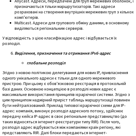
Anycast. Адреси, передбачені для груп мережевих оболонок, і
призначаються тільки маршрутизаторів. Такі адреси
розраховані на створення внутрішніх мережевих груп з кількох
комп’ютерів.
Multicast. Адреси для групового обміну даними, в основному
виділяються регіональним серверів.
У відповідність з цією класифікацією адрес і відбувається їх
розподіл.
Виділення, призначення та отримання IPv6-адрес
глобальне розподіл
Згідно з новою політикою делегування для нових IP, привласнення
одного унікального адреси є тільки для одного мережевого
пристрою. При цьому є обов’язковою реєстрація в протокольній
базі даних. Основною концепцією в розподілі нових адрес є
максимальне використання принципів ієрархічної системи. Згідно з
цим принципом надмірний приріст таблиць маршрутизації повинен
бути нейтралізований. Приклад типової ієрархічної схеми для IP-
адрес: компанія, виконує розподіл адресного потоку, здійснює
передачу кейса IP-адрес в своє регіональне представництво (до
таких відносяться інтернет-реєстратури типу RIR). Після чого,
розподіл адрес відбувається між компаніями країн регіону, які
представляють RIR. Далі блоки передаються інтернет-