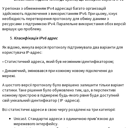
У регіонах з обмеженням IPv4 адресації багато організацій
здійснюють підключення з використанням IPv6. При цьому, існує
необхідність перетворення протоколу для обміну даними з
ресурсами з підтримкою IPv4. Паралельне використання обох версій
вирішує цю проблему.
Класифікація IPv6 адрес
Як відомо, минула версія протоколу підтримувала два варіанти для
користувача IP-адрес:
• Статистичний адреса, який був незмінним ідентифікатором;
• Динамічний, змінювався при кожному новому підключенні до
мережі.
А шостого версії протоколу було вирішено залишити тільки варіант
статики. Таке рішення було обумовлено тим, що, в перспективі
кожному пристрою в підмережі будь-якого рівня буде доступний
свій унікальний ідентифікатор (
IP
-адреса).
Всі статистичні адреси в свою чергу розділені на три категорії:
Unicast. Стандартні адреси з одиничною прив’язкою до
мережевого інтерфейсу.