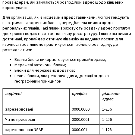
провайдерам, які займаються розподілом адрес щодо кінцевих
користувачів.
Для організацій, які є місцевими представниками, які претендують
на отримання адресних блоків, передбачена вимога щодо
регіональних планів. Такі плани враховують роздачу адрес протягом
двох років і подаються в регіональну реєстратуру. І якщо всі вимоги
дотримані, провайдер отримує ліцензію на надання послуг. Для
наочності розглянемо практикуються таблицю розподілу, де
розглядаються:
Великі блоки використовуються провайдерами;
Мережеві автономні блоки;
Блоки для мережевих додатків;
великі блоки, яка резервує для адресації згідно з
географічним принципом.
виділені
префікс
діапазон
адрес
зарезервовані
0000.0000
1-256
Чи не присвоєні
0000.0001
1-256
зарезервовані NSAP
0000.001
1-128