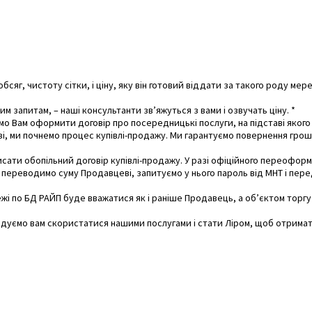
сяг, чистоту сітки, і ціну, яку він готовий віддати за такого роду мер
м запитам, – наші консультанти зв’яжуться з вами і озвучать ціну. *
ємо Вам оформити договір про посередницькі послуги, на підставі якого
зі, ми почнемо процес купівлі-продажу.
Ми гарантуємо повернення грошей
исати обопільний договір купівлі-продажу.
У разі офіційного переоформл
 переводимо суму Продавцеві, запитуємо у нього пароль від МНТ і пер
і по БД РАЙП буде вважатися як і раніше Продавець, а об’єктом торгу 
дуємо вам скористатися нашими послугами і стати Ліром, щоб отримати 