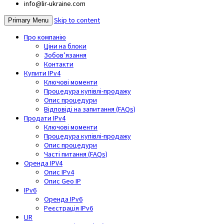
info@lir-ukraine.com
Skip to content
Primary Menu
Про компанію
Ціни на блоки
Зобов’язання
Контакти
Купити IPv4
Ключові моменти
Процедура купівлі-продажу
Опис процедури
Відповіді на запитання (FAQs)
Продати IPv4
Ключові моменти
Процедура купівлі-продажу
Опис процедури
Часті питання (FAQs)
Оренда IPV4
Опис IPv4
Опис Geo IP
IPv6
Оренда IPv6
Реєстрація IPv6
LIR