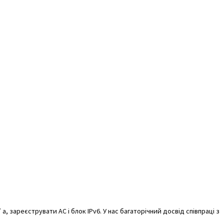
, зареєструвати АС і блок IPv6. У нас багаторічний досвід співпраці з