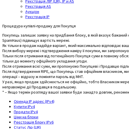
Реєстрація ЛІР (LIR), IP и AS
Реєстрація AS
Аукціон
Реєстрація IP
Процедура купівлі-продажу для Покупця
Покупець залишає заявку на придбання блоку, в якій вказує бажаний об
SpamHaus) підвищує вартість мережі.
Як тільки в продаж надійде варіант, який максимально відповідає ваши
Після вибору мережі і підтвердження наміру її покупки, ми запропону
Тільки після отримання від потенційного Покупця суми в повному обся
тільки до моменту офіційного укладання угоди.
Після отримання всієї суми, ми пропонуємо Покупцеві і Продавцю підп
Після підтвердження RIPE, що Покупець став офіційним власником, ми
операції – відразу ж поміняти пароль від МНТ.
У разі, якщо продаж здійснюється не офіційно, тобто
Власником мереж
неправомірні дії Продавця в подальшому.
* – Якщо термін розгляду вашої заявки буде занадто довгим, рекомен
Оренда IP адрес (IPv4)
Купити IPv4
Продати IPv4
Ціни на блоки
Реєстрація блоку IPv6
Статус Лір (LIR)