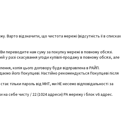
ежу.
Варто відзначити, що чистота мережі (відсутність її в списках
 Ви переводите нам суму за покупку мережі в повному обсязі.
 у разі скасування угоди купівлі-продажу в повному обсязі, але
ення, копія цього договору буде відправлена ​​в РАЙП.
едаємо його Покупцеві.
Настійно рекомендується Покупцеві після
стає тільки пароль від МНТ, ми НЕ несемо відповідальності за
на себе чисту / 22 (1024 адреси) РА мережу і блок v6 адрес.