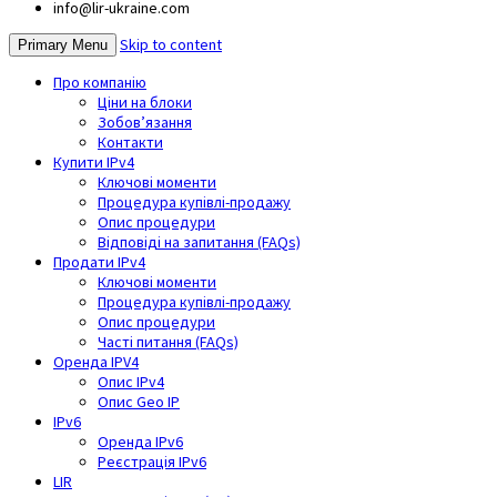
info@lir-ukraine.com
Skip to content
Primary Menu
Про компанію
Ціни на блоки
Зобов’язання
Контакти
Купити IPv4
Ключові моменти
Процедура купівлі-продажу
Опис процедури
Відповіді на запитання (FAQs)
Продати IPv4
Ключові моменти
Процедура купівлі-продажу
Опис процедури
Часті питання (FAQs)
Оренда IPV4
Опис IPv4
Опис Geo IP
IPv6
Оренда IPv6
Реєстрація IPv6
LIR