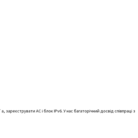
, зареєструвати АС і блок IPv6. У нас багаторічний досвід співпраці з