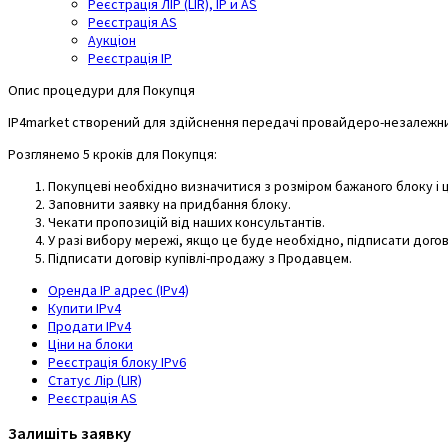
Реєстрація ЛІР (LIR), IP и AS
Реєстрація AS
Аукціон
Реєстрація IP
Опис процедури для Покупця
IP4market створений для здійснення передачі провайдеро-незалежних
Розглянемо 5 кроків для Покупця:
Покупцеві необхідно визначитися з розміром бажаного блоку і ці
Заповнити заявку на придбання блоку.
Чекати пропозицій від наших консультантів.
У разі вибору мережі, якщо це буде необхідно, підписати дого
Підписати договір купівлі-продажу з Продавцем.
Оренда IP адрес (IPv4)
Купити IPv4
Продати IPv4
Ціни на блоки
Реєстрація блоку IPv6
Статус Лір (LIR)
Реєстрація AS
Залишіть заявку